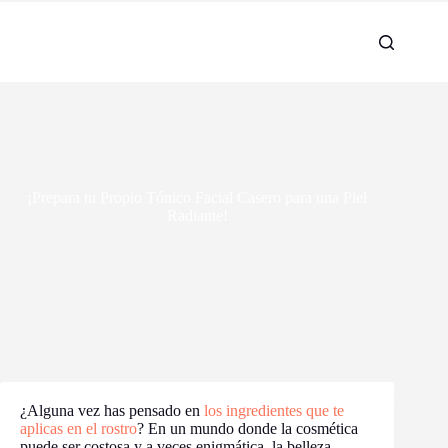
¡Prepara tu Propio Tónico Facial Casero para una Piel
Radiante!
¿Alguna vez has pensado en
los ingredientes que te
aplicas en el rostro
? En un mundo donde la cosmética
puede ser costosa y a veces enigmática, la belleza