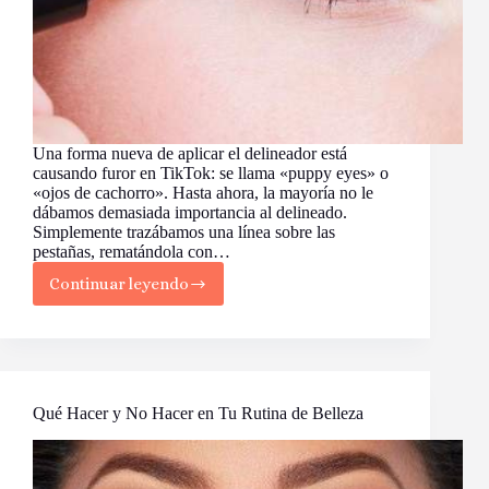
Una forma nueva de aplicar el delineador está
causando furor en TikTok: se llama «puppy eyes» o
«ojos de cachorro». Hasta ahora, la mayoría no le
dábamos demasiada importancia al delineado.
Simplemente trazábamos una línea sobre las
pestañas, rematándola con…
Continuar leyendo
“Ojos
de
Cachorro”:
La
Nueva
Forma
Peculiar
Qué Hacer y No Hacer en Tu Rutina de Belleza
de
Aplicar
Delineador
que