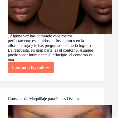
¿Alguna vez has admirado esos rostros
perfectamente esculpidos en Instagram o en la
alfombra roja y te has preguntado cómo lo logran?
La respuesta, en gran parte, es el contorno. Aunque
puede sonar intimidante al principio, el contorno es
una…
Continuar leyendo
Domina
el
Contorno
con
estos
Consejos
Esenciales
Consejos de Maquillaje para Pieles Oscuras
para
Principiantes