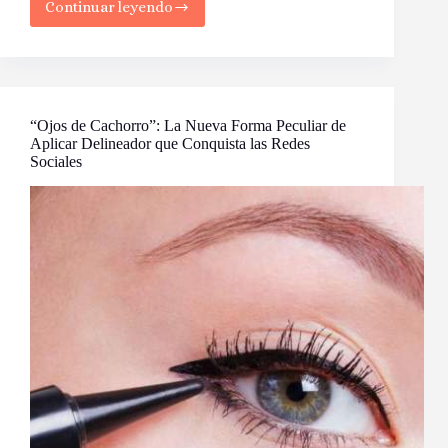
Continuar leyendo
Consejos
de
Maquillaje
para
Pieles
Oscuras
“Ojos de Cachorro”: La Nueva Forma Peculiar de
Aplicar Delineador que Conquista las Redes
Sociales