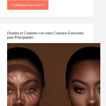
Continuar leyendo
Consejos
de
Belleza
para
tu
Forma
de
Domina el Contorno con estos Consejos Esenciales
Rostro
para Principiantes