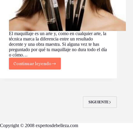
El maquillaje es un arte y, como en cualquier arte, la
técnica marca la diferencia entre un resultado
decente y una obra maestra. Si alguna vez te has
preguntado por qué tu maquillaje no dura todo el día
o cómo…
Continuar leyendo
Las
Mejores
Técnicas
de
Maquillaje
para
Potenciar
SIGUIENTE
tu
Belleza
Copyright © 2008 expertosdebelleza.com