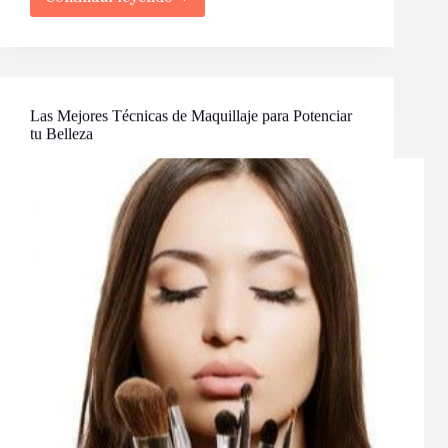
Delineadores
de
Ojos:
la
Guía
Definitiva
para
Las Mejores Técnicas de Maquillaje para Potenciar
Principiantes
tu Belleza
y
Expertos