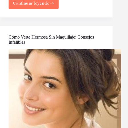
Continuar leyendo
Qué
Hacer
y
No
Hacer
en
Tu
Cómo Verte Hermosa Sin Maquillaje: Consejos
Rutina
Infalibles
de
Belleza