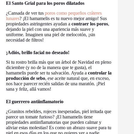
El Santo Grial para los poros dilatados
¿Cansada de ver tus
poros como pequeños cráteres
lunares
? ¡El hamamelis es tu nuevo mejor amigo! Sus
propiedades astringentes ayudan a
contraer los poros
,
dejando la piel con una apariencia más suave y
uniforme. Imaginen una piel de melocotón, ¡sin
necesidad de filtros!
¡Adiós, brillo facial no deseado!
Si tu rostro brilla más que un árbol de Navidad en pleno
diciembre (y no de la manera que te gusta), el
hamamelis puede ser tu salvación. Ayuda a
controlar la
producción de sebo
, ese aceite natural que, en exceso,
nos hace parecer recién salidas de una maratón. ¡Piel
sana y feliz, allá vamos!
El guerrero antiinflamatorio
¿Granitos rebeldes, rojeces inesperadas, piel irritada que
parece un tomate furioso? ¡El hamamelis tiene
propiedades antiinflamatorias que pueden calmar y
aliviar estas molestias! Es como un abrazo suave para tu
piel en esos días en los que no quieres ver a nadie.