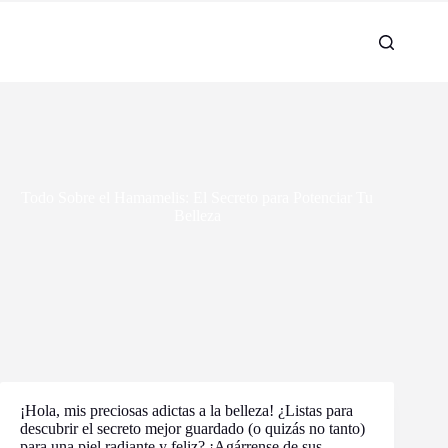
Todo Sobre el Hamamelis: El Secreto para Potenciar Tu
Belleza
¡Hola, mis preciosas adictas a la belleza! ¿Listas para
descubrir el secreto mejor guardado (o quizás no tanto)
para una piel radiante y feliz? ¡Agárrense de sus