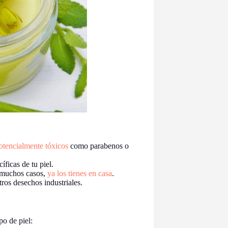
otencialmente tóxicos
como parabenos o
íficas de tu piel.
n muchos casos,
ya los tienes en casa
.
tros desechos industriales.
po de piel: