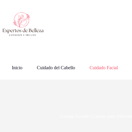
Saltar
al
contenido
Inicio
Cuidado del Cabello
Cuidado Facial
Cremas Faciales Caseras para Diferent