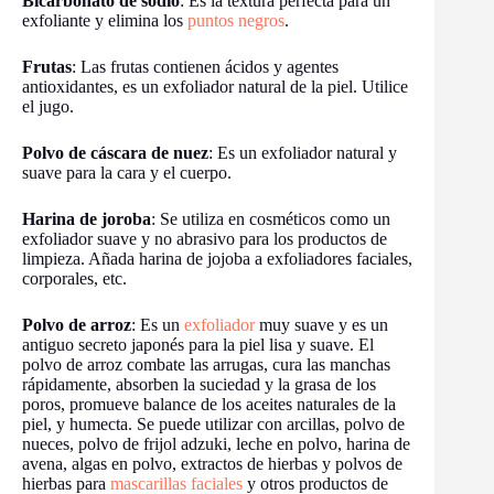
Bicarbonato de sodio
: Es la textura perfecta para un
exfoliante y elimina los
puntos negros
.
Frutas
: Las frutas contienen ácidos y agentes
antioxidantes, es un exfoliador natural de la piel. Utilice
el jugo.
Polvo de cáscara de nuez
: Es un exfoliador natural y
suave para la cara y el cuerpo.
Harina de joroba
: Se utiliza en cosméticos como un
exfoliador suave y no abrasivo para los productos de
limpieza. Añada harina de jojoba a exfoliadores faciales,
corporales, etc.
Polvo de arroz
: Es un
exfoliador
muy suave y es un
antiguo secreto japonés para la piel lisa y suave. El
polvo de arroz combate las arrugas, cura las manchas
rápidamente, absorben la suciedad y la grasa de los
poros, promueve balance de los aceites naturales de la
piel, y humecta. Se puede utilizar con arcillas, polvo de
nueces, polvo de frijol adzuki, leche en polvo, harina de
avena, algas en polvo, extractos de hierbas y polvos de
hierbas para
mascarillas faciales
y otros productos de