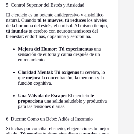
5. Control Superior del Estrés y Ansiedad
El ejercicio es un potente antidepresivo y ansiolítico
natural. Cuando
tú te mueves
,
tú reduces
los niveles
de la hormona del estrés, el cortisol. Al mismo tiempo,
tú inundas
tu cerebro con neurotransmisores del
bienestar: endorfinas, dopamina y serotonina.
Mejora del Humor:
Tú experimentas
una
sensación de euforia y calma después de un
entrenamiento.
Claridad Mental:
Tú oxigenas
tu cerebro, lo
que
mejora
la concentración, la memoria y la
función cognitiva.
Una Válvula de Escape:
El ejercicio
te
proporciona
una salida saludable y productiva
para las tensiones diarias.
6. Duerme Como un Bebé: Adiós al Insomnio
Si luchas por conciliar el sueño, el ejercicio es tu mejor
aliado.
Tú regulas
tu ritmo circadiano y
ayudas
a que