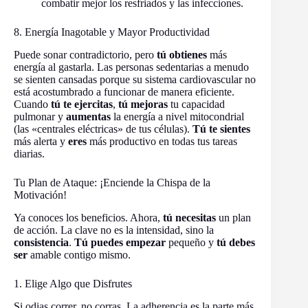
combatir mejor los resfriados y las infecciones.
8. Energía Inagotable y Mayor Productividad
Puede sonar contradictorio, pero
tú obtienes
más
energía al gastarla. Las personas sedentarias a menudo
se sienten cansadas porque su sistema cardiovascular no
está acostumbrado a funcionar de manera eficiente.
Cuando
tú te ejercitas
,
tú mejoras
tu capacidad
pulmonar y
aumentas
la energía a nivel mitocondrial
(las «centrales eléctricas» de tus células).
Tú te sientes
más alerta y
eres
más productivo en todas tus tareas
diarias.
Tu Plan de Ataque: ¡Enciende la Chispa de la
Motivación!
Ya conoces los beneficios. Ahora,
tú necesitas
un plan
de acción. La clave no es la intensidad, sino la
consistencia
.
Tú puedes empezar
pequeño y
tú debes
ser
amable contigo mismo.
1. Elige Algo que Disfrutes
Si odias correr, no corras. La adherencia es la parte más