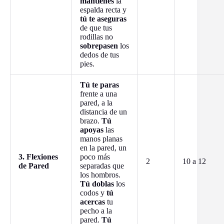
mantienes
la
espalda recta y
tú te aseguras
de que tus
rodillas no
sobrepasen
los
dedos de tus
pies.
Tú te paras
frente a una
pared, a la
distancia de un
brazo.
Tú
apoyas
las
manos planas
en la pared, un
3. Flexiones
poco más
2
10 a 12
de Pared
separadas que
los hombros.
Tú doblas
los
codos y
tú
acercas
tu
pecho a la
pared.
Tú