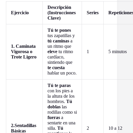
Descripción
Ejercicio
(Instrucciones
Series
Repeticione
Clave)
Tú te pones
tus zapatillas y
tú caminas
a
1. Caminata
un ritmo que
Vigorosa o
eleve
tu ritmo
1
5 minutos
Trote Ligero
cardíaco,
sintiendo que
te cuesta
hablar un poco.
Tú te paras
con los pies a
la altura de los
hombros.
Tú
doblas
las
rodillas como si
fueras
a
sentarte en una
2.Sentadillas
silla.
Tú
2
10 a 12
Básicas