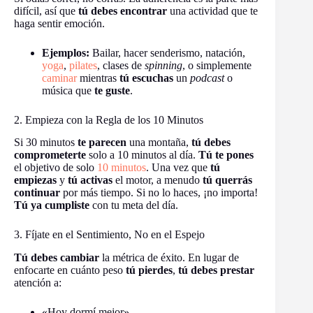
difícil, así que
tú debes encontrar
una actividad que te
haga sentir emoción.
Ejemplos:
Bailar, hacer senderismo, natación,
yoga
,
pilates
, clases de
spinning
, o simplemente
caminar
mientras
tú escuchas
un
podcast
o
música que
te guste
.
2. Empieza con la Regla de los 10 Minutos
Si 30 minutos
te parecen
una montaña,
tú debes
comprometerte
solo a 10 minutos al día.
Tú te pones
el objetivo de solo
10 minutos
. Una vez que
tú
empiezas
y
tú activas
el motor, a menudo
tú querrás
continuar
por más tiempo. Si no lo haces, ¡no importa!
Tú ya cumpliste
con tu meta del día.
3. Fíjate en el Sentimiento, No en el Espejo
Tú debes cambiar
la métrica de éxito. En lugar de
enfocarte en cuánto peso
tú pierdes
,
tú debes prestar
atención a:
«Hoy dormí mejor».