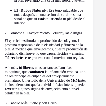
la piel, revelando una capa más fresca y juvenil.
El «Rubor Natural»:
Ese tono saludable que
notas después de una sesión de cardio es una
señal de que
tú estás nutriendo
tu piel desde el
interior.
2. Combate el Envejecimiento Celular y las Arrugas
El ejercicio
estimula
la producción de colágeno, la
proteína responsable de la elasticidad y firmeza de la
piel. A medida que envejecemos, nuestra producción de
colágeno disminuye, lo que
causa
flacidez y arrugas.
Tú reviertes
este proceso con el movimiento regular.
Además,
tú liberas
unas sustancias llamadas
mioquinas, que
combaten
la inflamación crónica, uno
de los principales culpables del envejecimiento
prematuro. Un estudio de la Universidad de McMaster
incluso demostró que la actividad física intensa puede
revertir
algunos signos de envejecimiento a nivel
celular en la piel.
3. Cabello Más Fuerte y con Brillo