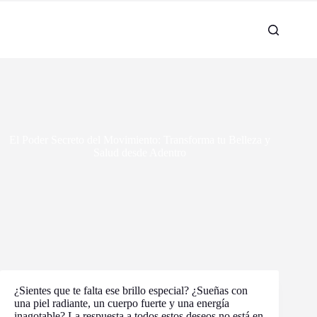
El Poder Secreto del Movimiento: Transforma tu Belleza y
Salud desde Adentro
¿Sientes que te falta ese brillo especial? ¿Sueñas con
una piel radiante, un cuerpo fuerte y una energía
inagotable? La respuesta a todos estos deseos no está en