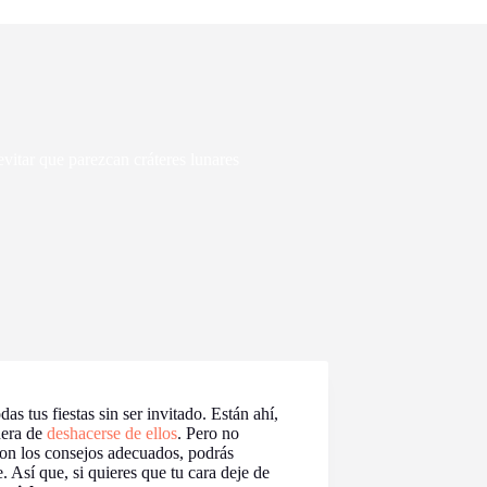
vitar que parezcan cráteres lunares
 tus fiestas sin ser invitado. Están ahí,
nera de
deshacerse de ellos
. Pero no
 Con los consejos adecuados, podrás
e. Así que, si quieres que tu cara deje de