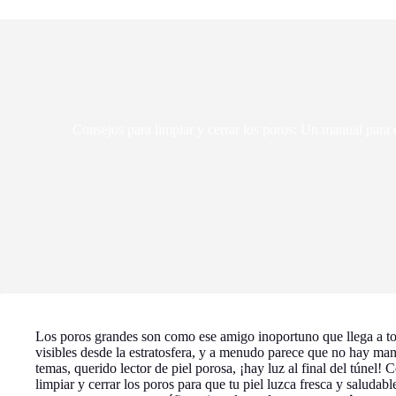
Consejos para limpiar y cerrar los poros: Un manual para e
Los poros grandes son como ese amigo inoportuno que llega a todas
visibles desde la estratosfera, y a menudo parece que no hay ma
temas, querido lector de piel porosa, ¡hay luz al final del túnel!
limpiar y cerrar los poros para que tu piel luzca fresca y saludabl