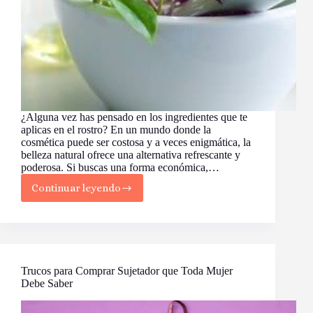
¿Alguna vez has pensado en los ingredientes que te
aplicas en el rostro? En un mundo donde la
cosmética puede ser costosa y a veces enigmática, la
belleza natural ofrece una alternativa refrescante y
poderosa. Si buscas una forma económica,…
Continuar leyendo
¡Prepara
tu
Propio
Tónico
Facial
Casero
para
Trucos para Comprar Sujetador que Toda Mujer
una
Debe Saber
Piel
Radiante!