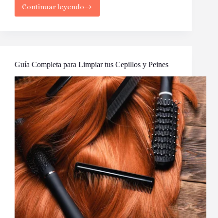
Continuar leyendo
Acné
Hormonal:
¿La
Razón
Detrás
de
Tus
Guía Completa para Limpiar tus Cepillos y Peines
Brotes
Persistentes?