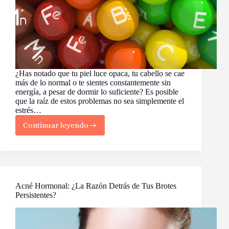
¿Has notado que tu piel luce opaca, tu cabello se cae
más de lo normal o te sientes constantemente sin
energía, a pesar de dormir lo suficiente? Es posible
que la raíz de estos problemas no sea simplemente el
estrés…
Continuar leyendo
¿Te
falta
brillo?
Entendiendo
la
Deficiencia
de
Acné Hormonal: ¿La Razón Detrás de Tus Brotes
Vitaminas
Persistentes?
y
Cómo
Recuperar