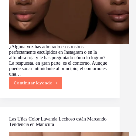
¿Alguna vez has admirado esos rostros
perfectamente esculpidos en Instagram o en la
alfombra roja y te has preguntado cómo lo logran?
La respuesta, en gran parte, es el contorno. Aunque
puede sonar intimidante al principio, el contorno es
una…
Continuar leyendo
Domina
el
Contorno
con
estos
Consejos
Esenciales
Las Uñas Color Lavanda Lechoso están Marcando
para
Tendencia en Manicura
Principiantes