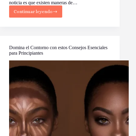
noticia es que existen maneras de…
Continuar leyendo
Trucos
para
Comprar
Sujetador
que
Toda
Mujer
Domina el Contorno con estos Consejos Esenciales
Debe
para Principiantes
Saber