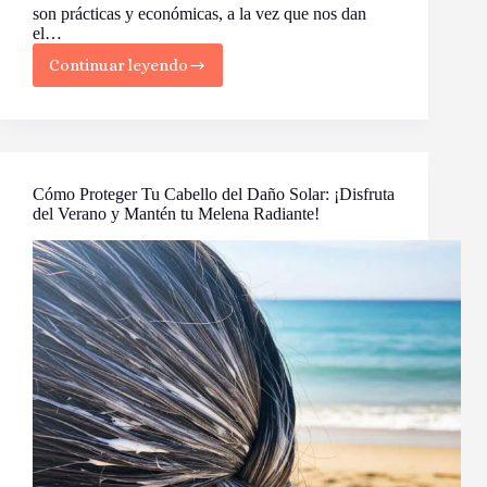
son prácticas y económicas, a la vez que nos dan
el…
Continuar leyendo
Las
Uñas
Color
Lavanda
Lechoso
están
Marcando
Cómo Proteger Tu Cabello del Daño Solar: ¡Disfruta
Tendencia
del Verano y Mantén tu Melena Radiante!
en
Manicura