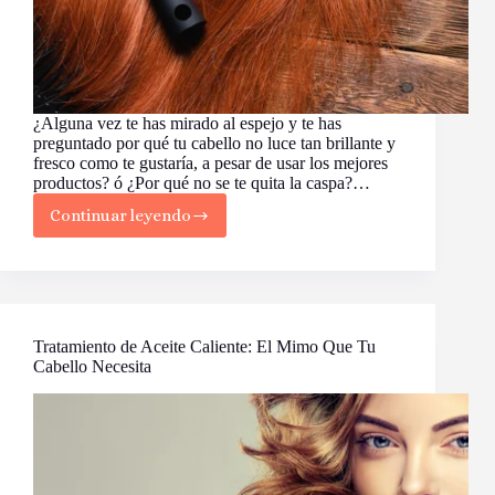
¿Alguna vez te has mirado al espejo y te has
preguntado por qué tu cabello no luce tan brillante y
fresco como te gustaría, a pesar de usar los mejores
productos? ó ¿Por qué no se te quita la caspa?…
Continuar leyendo
Guía
Completa
para
Limpiar
tus
Cepillos
y
Tratamiento de Aceite Caliente: El Mimo Que Tu
Peines
Cabello Necesita