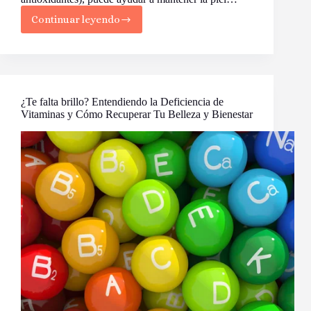
Continuar leyendo
Beneficios
del
Té
para
tu
Piel
¿Te falta brillo? Entendiendo la Deficiencia de
Vitaminas y Cómo Recuperar Tu Belleza y Bienestar