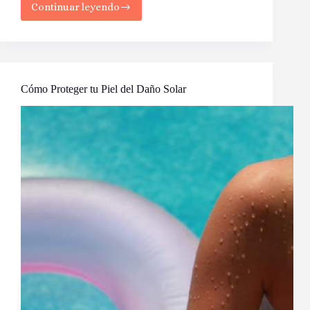
Continuar leyendo
Botox:
¿Elixir
de
Juventud
o
Trampa?
Desentrañando
Cómo Proteger tu Piel del Daño Solar
la
Verdad
detrás
de
la
Aguja