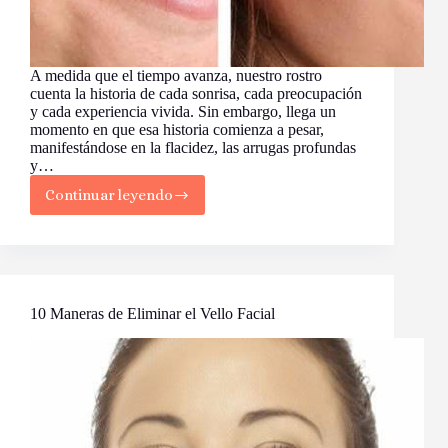
A medida que el tiempo avanza, nuestro rostro
cuenta la historia de cada sonrisa, cada preocupación
y cada experiencia vivida. Sin embargo, llega un
momento en que esa historia comienza a pesar,
manifestándose en la flacidez, las arrugas profundas
y…
Continuar leyendo
El
Lifting
Facial:
Recupera
la
Juventud
con
10 Maneras de Eliminar el Vello Facial
Confianza
y
Conocimiento