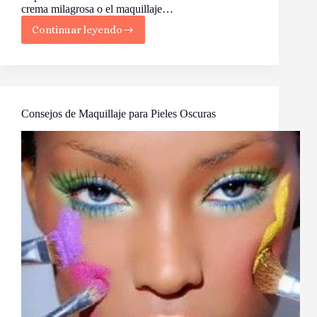
crema milagrosa o el maquillaje…
Continuar leyendo
¡Despierta
tu
Belleza
Interior
con
el
Poder
Consejos de Maquillaje para Pieles Oscuras
de
los
Alimentos
Enteros!