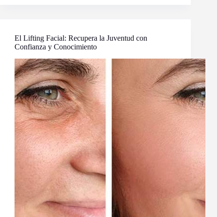
para
Darle
Volumen
a
tu
El Lifting Facial: Recupera la Juventud con
Cabello
Confianza y Conocimiento
Antes
de
una
Fiesta