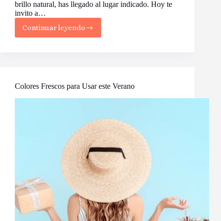
brillo natural, has llegado al lugar indicado. Hoy te
invito a…
Continuar leyendo
El
Yoga:
Más
que
Posturas,
un
Estilo
Colores Frescos para Usar este Verano
de
Vida
Holístico