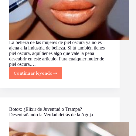
La belleza de las mujeres de piel oscura ya no es
ajena a la industria de belleza. Si tú también tienes
piel oscura, aquí tienes algo que vale la pena
descubrir en este artículo. Para cualquier mujer de
piel oscura,…
Continuar leyendo
Consejos
de
Maquillaje
para
Pieles
Oscuras
Botox: ¿Elixir de Juventud o Trampa?
Desentrañando la Verdad detrás de la Aguja