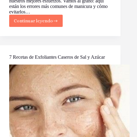
nuestros mejores esfuerzos. Vamos al grano: aquí
están los errores más comunes de manicura y cómo
evitarlos…
Continuar leyendo
Los
Errores
más
Comunes
de
Manicura
(y
7 Recetas de Exfoliantes Caseros de Sal y Azúcar
Cómo
Evitarlos
sin
Perder
la
Paciencia)