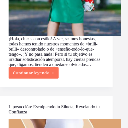
¡Hola, chicas con estilo! A ver, seamos honestas,
todas hemos tenido nuestros momentos de «brilli-
brilli» descontrolado o de «enseño-todo-lo-que-
tengo». ¡Y no pasa nada! Pero si tu objetivo es
irradiar sofisticación atemporal, hay ciertas prendas
que, digamos, tienden a quedarse olvidadas…
Continuar leyendo
Lo
que
las
Mujeres
de
Clase
Alta
Liposucción: Esculpiendo tu Silueta, Revelando tu
Nunca
Confianza
Usan