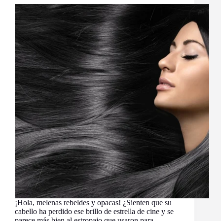
Delineador
que
Conquista
las
Redes
Sociales
¡Hola, melenas rebeldes y opacas! ¿Sienten que su
cabello ha perdido ese brillo de estrella de cine y se
parece más bien al estropajo que usaron para