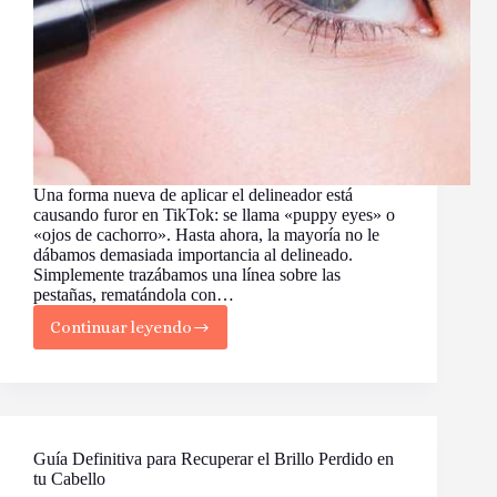
Una forma nueva de aplicar el delineador está
causando furor en TikTok: se llama «puppy eyes» o
«ojos de cachorro». Hasta ahora, la mayoría no le
dábamos demasiada importancia al delineado.
Simplemente trazábamos una línea sobre las
pestañas, rematándola con…
Continuar leyendo
“Ojos
de
Cachorro”:
La
Nueva
Forma
Peculiar
Guía Definitiva para Recuperar el Brillo Perdido en
de
tu Cabello
Aplicar