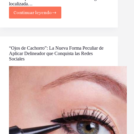
localizada…
Continuar leyendo
Liposucción:
Esculpiendo
tu
Silueta,
Revelando
tu
Confianza
“Ojos de Cachorro”: La Nueva Forma Peculiar de
Aplicar Delineador que Conquista las Redes
Sociales