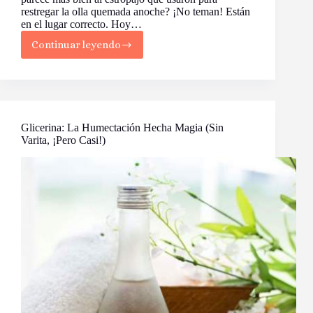
restregar la olla quemada anoche? ¡No teman! Están
en el lugar correcto. Hoy…
Continuar leyendo
Guía
Definitiva
para
Recuperar
el
Brillo
Perdido
Glicerina: La Humectación Hecha Magia (Sin
en
Varita, ¡Pero Casi!)
tu
Cabello