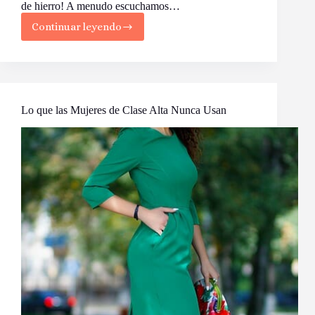
de hierro! A menudo escuchamos…
Continuar leyendo
¡Despierta
tu
Belleza
y
Salud
con
el
Lo que las Mujeres de Clase Alta Nunca Usan
Poder
de
la
Vitamina
C!