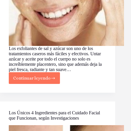
Los exfoliantes de sal y azúcar son uno de los
tratamientos caseros más fáciles y efectivos. Untar
azúcar y aceite por todo el cuerpo no solo es
increíblemente placentero, sino que además deja la
piel fresca, radiante y tan suave…
Continuar leyendo
7
Recetas
de
Exfoliantes
Caseros
de
Sal
Los Únicos 4 Ingredientes para el Cuidado Facial
y
que Funcionan, según Investigaciones
Azúcar