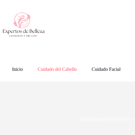
Saltar
al
contenido
Inicio
Cuidado del Cabello
Cuidado Facial
Cuidados para el Pelo Fino y