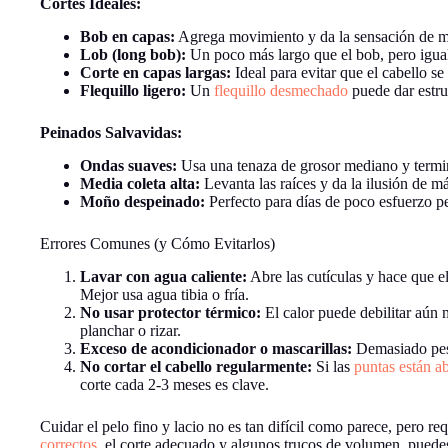
Cortes Ideales:
Bob en capas:
Agrega movimiento y da la sensación de 
Lob (long bob):
Un poco más largo que el bob, pero igual
Corte en capas largas:
Ideal para evitar que el cabello se
Flequillo ligero:
Un
flequillo desmechado
puede dar estru
Peinados Salvavidas:
Ondas suaves:
Usa una tenaza de grosor mediano y termina
Media coleta alta:
Levanta las raíces y da la ilusión de má
Moño despeinado:
Perfecto para días de poco esfuerzo pe
Errores Comunes (y Cómo Evitarlos)
Lavar con agua caliente:
Abre las cutículas y hace que e
Mejor usa agua tibia o fría.
No usar protector térmico:
El calor puede debilitar aún m
planchar o rizar.
Exceso de acondicionador o mascarillas:
Demasiado peso
No cortar el cabello regularmente:
Si las
puntas están ab
corte cada 2-3 meses es clave.
Cuidar el pelo fino y lacio no es tan difícil como parece, pero re
correctos
, el corte adecuado y algunos trucos de volumen, puedes