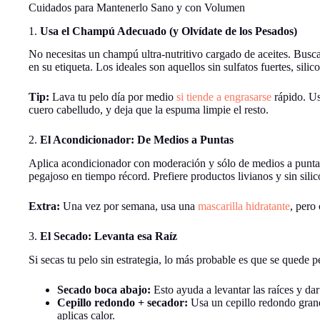
Cuidados para Mantenerlo Sano y con Volumen
1.
Usa el Champú Adecuado (y Olvídate de los Pesados)
No necesitas un champú ultra-nutritivo cargado de aceites. Busc
en su etiqueta. Los ideales son aquellos sin sulfatos fuertes, silic
Tip:
Lava tu pelo día por medio
si tiende a engrasarse
rápido. Us
cuero cabelludo, y deja que la espuma limpie el resto.
2.
El Acondicionador: De Medios a Puntas
Aplica acondicionador con moderación y sólo de medios a puntas. 
pegajoso en tiempo récord. Prefiere productos livianos y sin sili
Extra:
Una vez por semana, usa una
mascarilla hidratante
, pero
3.
El Secado: Levanta esa Raíz
Si secas tu pelo sin estrategia, lo más probable es que se quede p
Secado boca abajo:
Esto ayuda a levantar las raíces y da
Cepillo redondo + secador:
Usa un cepillo redondo gran
aplicas calor.