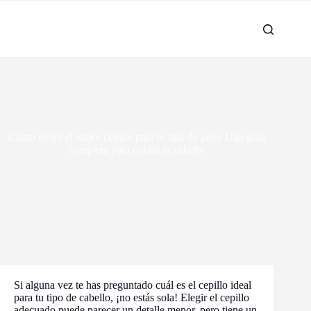
Cómo elegir el mejor cepillo para tu tipo de pelo: Una guía
completa para cuidar tu cabello
Si alguna vez te has preguntado cuál es el cepillo ideal
para tu tipo de cabello, ¡no estás sola! Elegir el cepillo
adecuado puede parecer un detalle menor, pero tiene un