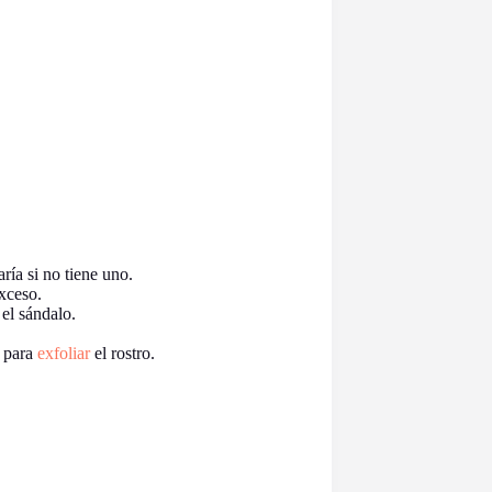
ía si no tiene uno.
xceso.
el sándalo.
r para
exfoliar
el rostro.