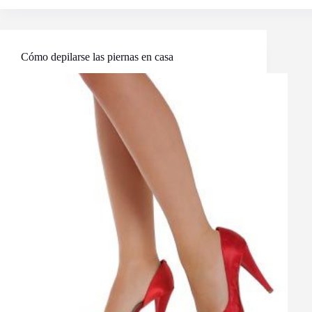
las
piernas
más
suaves
naturalmente
Cómo depilarse las piernas en casa