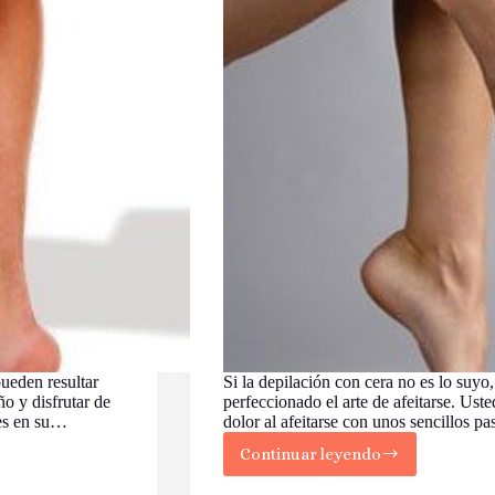
pueden resultar
Si la depilación con cera no es lo suyo
o y disfrutar de
perfeccionado el arte de afeitarse. Uste
les en su…
dolor al afeitarse con unos sencillos pa
Continuar leyendo
Cómo
afeitarse