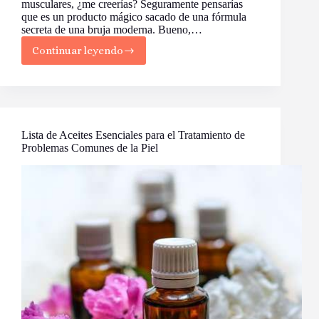
musculares, ¿me creerías? Seguramente pensarías
que es un producto mágico sacado de una fórmula
secreta de una bruja moderna. Bueno,…
Continuar leyendo
El
Aceite
de
Enebro:
El
Elixir
Milagroso
Lista de Aceites Esenciales para el Tratamiento de
Para
Problemas Comunes de la Piel
Sanarte
y
Embellecerte