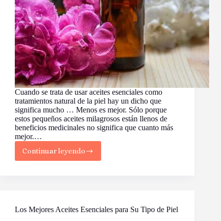
Cuando se trata de usar aceites esenciales como
tratamientos natural de la piel hay un dicho que
significa mucho … Menos es mejor. Sólo porque
estos pequeños aceites milagrosos están llenos de
beneficios medicinales no significa que cuanto más
mejor.…
Continuar leyendo
Lista
de
Aceites
Esenciales
para
el
Tratamiento
Los Mejores Aceites Esenciales para Su Tipo de Piel
de