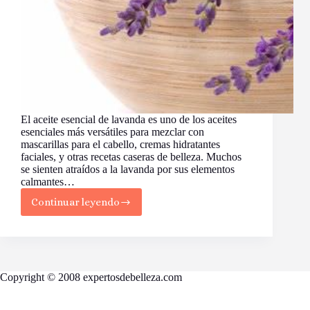
El aceite esencial de lavanda es uno de los aceites
esenciales más versátiles para mezclar con
mascarillas para el cabello, cremas hidratantes
faciales, y otras recetas caseras de belleza. Muchos
se sienten atraídos a la lavanda por sus elementos
calmantes…
Continuar leyendo
Usos
y
Beneficios
del
Aceite
de
Copyright © 2008 expertosdebelleza.com
Lavanda
para
la