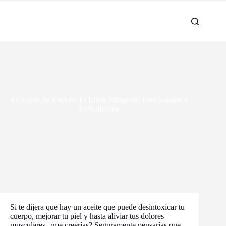
El Aceite de Enebro: El Elixir Milagroso Para Sanarte y
Embellecerte
Si te dijera que hay un aceite que puede desintoxicar tu
cuerpo, mejorar tu piel y hasta aliviar tus dolores
musculares, ¿me creerías? Seguramente pensarías que