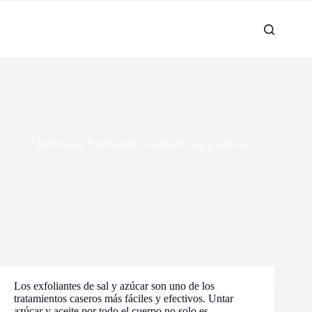
7 Recetas de Exfoliantes Caseros de Sal y Azúcar
Los exfoliantes de sal y azúcar son uno de los
tratamientos caseros más fáciles y efectivos. Untar
azúcar y aceite por todo el cuerpo no solo es