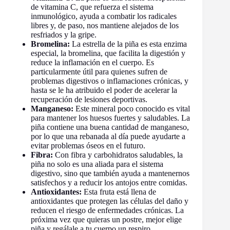
de vitamina C, que refuerza el sistema
inmunológico, ayuda a combatir los radicales
libres y, de paso, nos mantiene alejados de los
resfriados y la gripe.
Bromelina:
La estrella de la piña es esta enzima
especial, la bromelina, que facilita la digestión y
reduce la inflamación en el cuerpo. Es
particularmente útil para quienes sufren de
problemas digestivos o inflamaciones crónicas, y
hasta se le ha atribuido el poder de acelerar la
recuperación de lesiones deportivas.
Manganeso:
Este mineral poco conocido es vital
para mantener los huesos fuertes y saludables. La
piña contiene una buena cantidad de manganeso,
por lo que una rebanada al día puede ayudarte a
evitar problemas óseos en el futuro.
Fibra:
Con fibra y carbohidratos saludables, la
piña no solo es una aliada para el sistema
digestivo, sino que también ayuda a mantenernos
satisfechos y a reducir los antojos entre comidas.
Antioxidantes:
Esta fruta está llena de
antioxidantes que protegen las células del daño y
reducen el riesgo de enfermedades crónicas. La
próxima vez que quieras un postre, mejor elige
piña y regálale a tu cuerpo un respiro