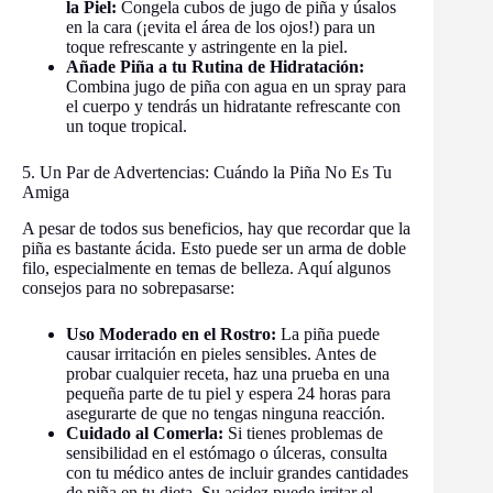
la Piel:
Congela cubos de jugo de piña y úsalos
en la cara (¡evita el área de los ojos!) para un
toque refrescante y astringente en la piel.
Añade Piña a tu Rutina de Hidratación:
Combina jugo de piña con agua en un spray para
el cuerpo y tendrás un hidratante refrescante con
un toque tropical.
5. Un Par de Advertencias: Cuándo la Piña No Es Tu
Amiga
A pesar de todos sus beneficios, hay que recordar que la
piña es bastante ácida. Esto puede ser un arma de doble
filo, especialmente en temas de belleza. Aquí algunos
consejos para no sobrepasarse:
Uso Moderado en el Rostro:
La piña puede
causar irritación en pieles sensibles. Antes de
probar cualquier receta, haz una prueba en una
pequeña parte de tu piel y espera 24 horas para
asegurarte de que no tengas ninguna reacción.
Cuidado al Comerla:
Si tienes problemas de
sensibilidad en el estómago o úlceras, consulta
con tu médico antes de incluir grandes cantidades
de piña en tu dieta. Su acidez puede irritar el