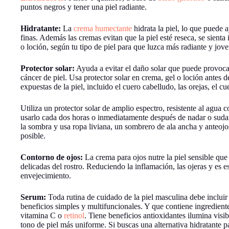
puntos negros y tener una piel radiante.
Hidratante:
La
crema humectante
hidrata la piel, lo que puede a
finas. Además las cremas evitan que la piel esté reseca, se sien
o loción, según tu tipo de piel para que luzca más radiante y jove
Protector solar:
Ayuda a evitar el daño solar que puede provoca
cáncer de piel. Usa protector solar en crema, gel o loción antes de 
expuestas de la piel, incluido el cuero cabelludo, las orejas, el cue
Utiliza un protector solar de amplio espectro, resistente al agua
usarlo cada dos horas o inmediatamente después de nadar o sud
la sombra y usa ropa liviana, un sombrero de ala ancha y anteoj
posible.
Contorno de ojos:
La crema para ojos nutre la piel sensible que
delicadas del rostro. Reduciendo la inflamación, las ojeras y es e
envejecimiento.
Serum:
Toda rutina de cuidado de la piel masculina debe incluir
beneficios simples y multifuncionales. Y que contiene ingredien
vitamina C o
retinol
. Tiene beneficios antioxidantes ilumina visi
tono de piel más uniforme. Si buscas una alternativa hidratante pa