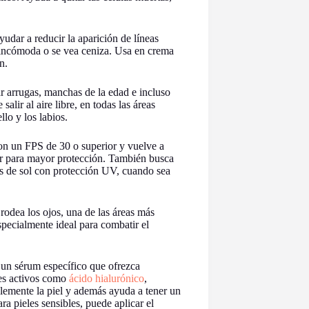
yudar a reducir la aparición de líneas
ta incómoda o se vea ceniza. Usa en crema
n.
r arrugas, manchas de la edad e incluso
salir al aire libre, en todas las áreas
llo y los labios.
 con un FPS de 30 o superior y vuelve a
ar para mayor protección. También busca
os de sol con protección UV, cuando sea
 rodea los ojos, una de las áreas más
specialmente ideal para combatir el
 un sérum específico que ofrezca
tes activos como
ácido hialurónico
,
blemente la piel y además ayuda a tener un
ra pieles sensibles, puede aplicar el