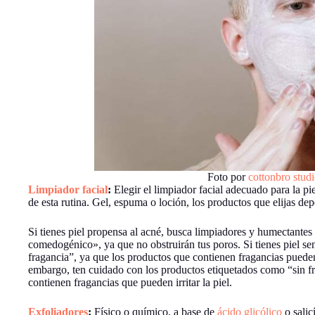
Foto por
cottonbro stud
Limpiador facial
:
Elegir el limpiador facial adecuado para la pi
de esta rutina. Gel, espuma o loción, los productos que elijas dep
Si tienes piel propensa al acné, busca limpiadores y humectantes
comedogénico», ya que no obstruirán tus poros. Si tienes piel se
fragancia”, ya que los productos que contienen fragancias pueden d
embargo, ten cuidado con los productos etiquetados como “sin f
contienen fragancias que pueden irritar la piel.
Exfoliadores
:
Físico o químico, a base de
ácido glicólico
o salic