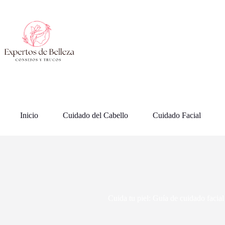
Saltar
al
contenido
Inicio
Cuidado del Cabello
Cuidado Facial
Cuida tu piel: Guía de cuidado facia