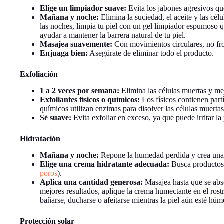
Elige un limpiador suave:
Evita los jabones agresivos que
Mañana y noche:
Elimina la suciedad, el aceite y las cé
las noches, limpia tu piel con un gel limpiador espumoso 
ayudar a mantener la barrera natural de tu piel.
Masajea suavemente:
Con movimientos circulares, no frote
Enjuaga bien:
Asegúrate de eliminar todo el producto.
Exfoliación
1 a 2 veces por semana:
Elimina las células muertas y mejo
Exfoliantes físicos o químicos:
Los físicos contienen partí
químicos utilizan enzimas para disolver las células muertas
Sé suave:
Evita exfoliar en exceso, ya que puede irritar la 
Hidratación
Mañana y noche:
Repone la humedad perdida y crea una 
Elige una crema hidratante adecuada:
Busca productos
poros
).
Aplica una cantidad generosa:
Masajea hasta que se abs
mejores resultados, aplique la crema humectante en el ros
bañarse, ducharse o afeitarse mientras la piel aún esté húm
Protección solar