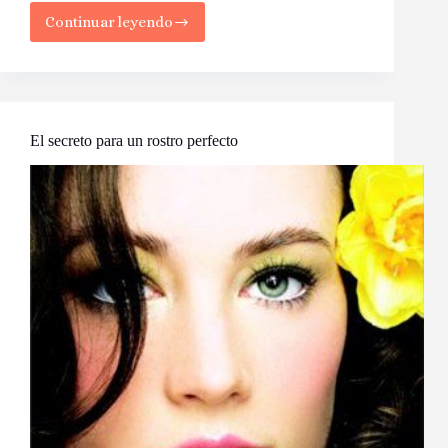
Continuar leyendo
7
Errores
de
Maquillaje
que
Debe
Evitar
El secreto para un rostro perfecto