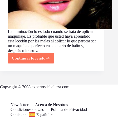
La iluminación lo es todo cuando se trata de aplicar
maquillaje. Es probable que usted haya aprendido
esta lección por las malas al aplicar lo que parecía ser
un maquillaje perfecto en su cuarto de baño y,
después mira su…
Continuar leyendo
El
secreto
para
un
rostro
perfecto
Copyright © 2008 expertosdebelleza.com
Newsletter
Acerca de Nosotros
Condiciones de Uso
Política de Privacidad
Contacto
Español
▼