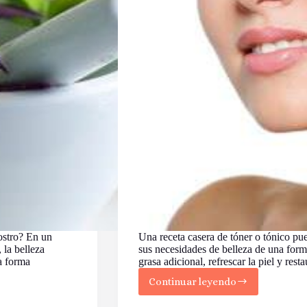
ostro? En un
Una receta casera de tóner o tónico pue
 la belleza
sus necesidades de belleza de una form
na forma
grasa adicional, refrescar la piel y rest
Continuar leyendo
14
Recetas