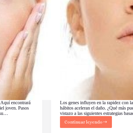
 Aquí encontrará
Los genes influyen en la rapidez con la
iel joven. Pasos
hábitos aceleran el daño. ¿Qué más pu
e su…
vistazo a las siguientes estrategias ba
Continuar leyendo
5
Maneras