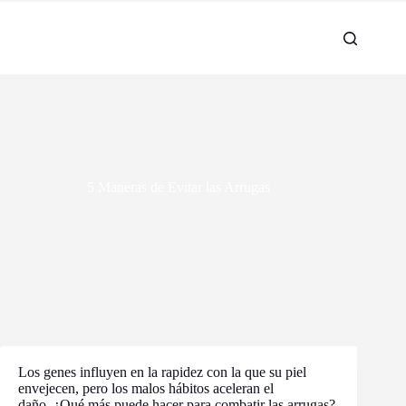
5 Maneras de Evitar las Arrugas
Los genes influyen en la rapidez con la que su piel
envejecen, pero los malos hábitos aceleran el
daño. ¿Qué más puede hacer para combatir las arrugas?