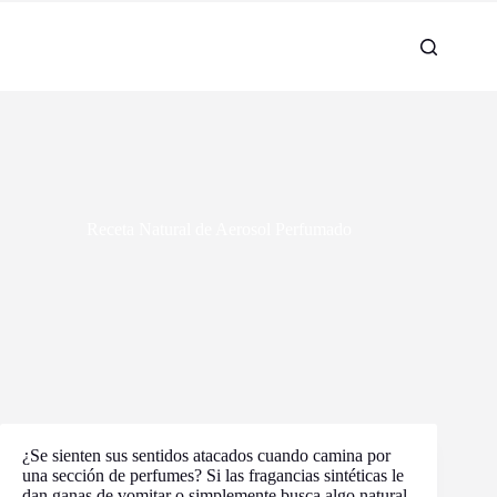
Receta Natural de Aerosol Perfumado
¿Se sienten sus sentidos atacados cuando camina por
una sección de perfumes? Si las fragancias sintéticas le
dan ganas de vomitar o simplemente busca algo natural