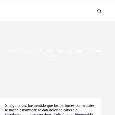
Las Mejores Fragancias Naturales: Recetas Caseras para Cada
Ocasión
Si alguna vez has sentido que los perfumes comerciales
te hacen estornudar, te dan dolor de cabeza o
simplemente te parecen demasiado fuertes, bienvenido