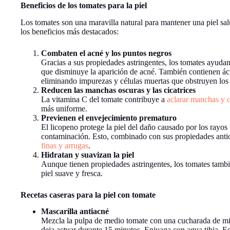
Beneficios de los tomates para la piel
Los tomates son una maravilla natural para mantener una piel sa
los beneficios más destacados:
Combaten el acné y los puntos negros
Gracias a sus propiedades astringentes, los tomates ayudan
que disminuye la aparición de acné. También contienen ác
eliminando impurezas y células muertas que obstruyen los
Reducen las manchas oscuras y las cicatrices
La vitamina C del tomate contribuye a
aclarar manchas y c
más uniforme.
Previenen el envejecimiento prematuro
El licopeno protege la piel del daño causado por los rayos
contaminación. Esto, combinado con sus propiedades antiox
finas y arrugas
.
Hidratan y suavizan la piel
Aunque tienen propiedades astringentes, los tomates tambié
piel suave y fresca.
Recetas caseras para la piel con tomate
Mascarilla antiacné
Mezcla la pulpa de medio tomate con una cucharada de mie
deja actuar durante 15 minutos. Enjuaga con agua tibia. Es