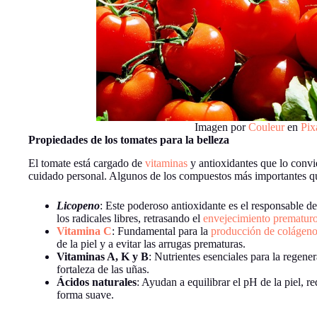
Imagen por
Couleur
en
Pix
Propiedades de los tomates para la belleza
El tomate está cargado de
vitaminas
y antioxidantes que lo convie
cuidado personal. Algunos de los compuestos más importantes qu
Licopeno
: Este poderoso antioxidante es el responsable de
los radicales libres, retrasando el
envejecimiento prematur
Vitamina C
: Fundamental para la
producción de colágen
de la piel y a evitar las arrugas prematuras.
Vitaminas A, K y B
: Nutrientes esenciales para la regener
fortaleza de las uñas.
Ácidos naturales
: Ayudan a equilibrar el pH de la piel, r
forma suave.