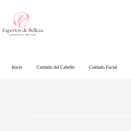
Saltar
al
contenido
Inicio
Cuidado del Cabello
Cuidado Facial
Los beneficios de los tomates para la belleza: cuidado n