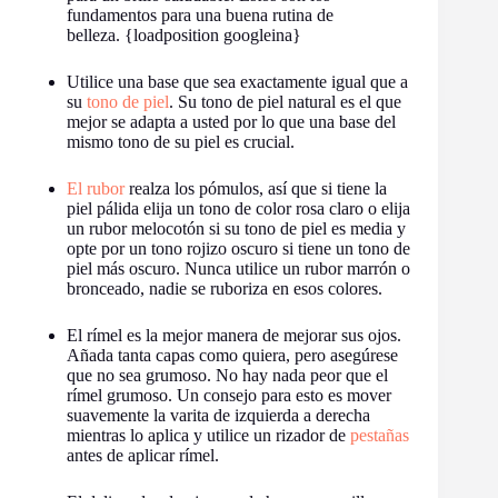
fundamentos para una buena rutina de
belleza. {loadposition googleina}
Utilice una base que sea exactamente igual que a
su
tono de piel
. Su tono de piel natural es el que
mejor se adapta a usted por lo que una base del
mismo tono de su piel es crucial.
El rubor
realza los pómulos, así que si tiene la
piel pálida elija un tono de color rosa claro o elija
un rubor melocotón si su tono de piel es media y
opte por un tono rojizo oscuro si tiene un tono de
piel más oscuro. Nunca utilice un rubor marrón o
bronceado, nadie se ruboriza en esos colores.
El rímel es la mejor manera de mejorar sus ojos.
Añada tanta capas como quiera, pero asegúrese
que no sea grumoso. No hay nada peor que el
rímel grumoso. Un consejo para esto es mover
suavemente la varita de izquierda a derecha
mientras lo aplica y utilice un rizador de
pestañas
antes de aplicar rímel.