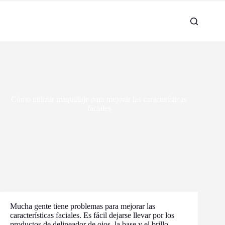
Cómo utilizar maquillaje para mejorar las características
faciales
Mucha gente tiene problemas para mejorar las
características faciales. Es fácil dejarse llevar por los
productos de delineador de ojos, la base y el brillo.