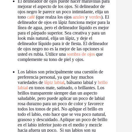
El delineador de ojos puede hacer maravillas para
mejorar el aspecto de los ojos. Si delineador de
ojos negro le parece un poco intimidante, elija un
tono
café
(que realza los ojos
azules
y
verdes
). El
delineador de ojos en lápiz funciona mejor para la
línea de agua, pero el delineador líquido es mejor
para el párpado superior. Sea creativa y para un
look más natural, elija un lápiz, y deje el
delineador líquido para ir de fiesta. El delineador
de ojos negro no es la mejor de las opciones si
usted es rubia. Utilice una
sombra de ojos
que
complemente su tono de piel y ojos.
Los labios son principalmente una cuestión de
preferencia personal, ya que hay muchos
variedades de
lápiz labial
, bálsamo labial y
brillo
labial
en tonos mate, satinado, o brillantes. Los
brillos transparente siempre dan un aspecto
saludable, pero puede aplicar un poco de labial
rosa durazno para un poco de color y favorece
todos los tonos de piel. No aplique el brillo en
todo el labio, esto hace que se vea poco natural,
grasoso y descuidado. Aplique un poco de brillo
en el labio inferior justo en el medio y mezcle
hacia afuera un poco. Si sus labios son su