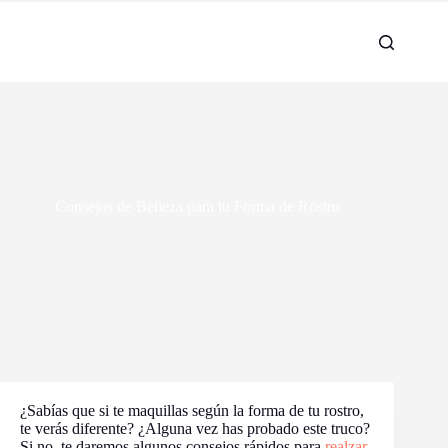
Consejos de Belleza para tu Forma de Rostro
¿Sabías que si te maquillas según la forma de tu rostro,
te verás diferente? ¿Alguna vez has probado este truco?
Si no, te daremos algunos consejos rápidos para
realzar