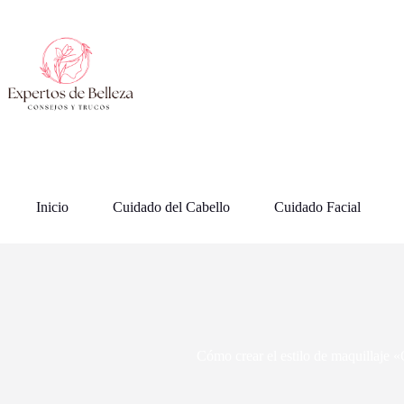
Saltar
al
contenido
Inicio
Cuidado del Cabello
Cuidado Facial
Cómo crear el estilo de maquillaje 