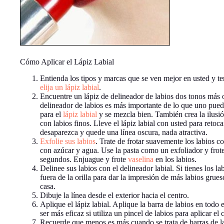
Cómo Aplicar el Lápiz Labial
Entienda los tipos y marcas que se ven mejor en usted y t
elija un lápiz labial
.
Encuentre un lápiz de delineador de labios dos tonos más o
delineador de labios es más importante de lo que uno pued
para el
lápiz labial
y se mezcla bien. También crea la ilusió
con labios finos. Lleve el lápiz labial con usted para retoca
desaparezca y quede una línea oscura, nada atractiva.
Exfolie sus labios
. Trate de frotar suavemente los labios c
con azúcar y agua. Use la pasta como un exfoliador y frot
segundos. Enjuague y frote
vaselina
en los labios.
Delinee sus labios con el delineador labial. Si tienes los l
fuera de la orilla para dar la impresión de más labios grue
casa.
Dibuje la línea desde el exterior hacia el centro.
Aplique el lápiz labial. Aplique la barra de labios en todo e
ser más eficaz si utiliza un pincel de labios para aplicar el c
Recuerde que menos es más cuando se trata de barras de la