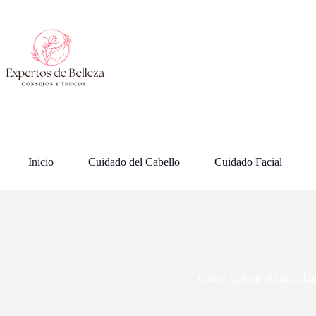
Saltar
al
contenido
Inicio
Cuidado del Cabello
Cuidado Facial
Cómo Aplicar el Lápiz La