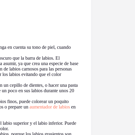
enga en cuenta su tono de piel, cuando
scuro que la barra de labios. El
a asumir, ya que crea una especie de base
n de labios carnosos para las personas
r los labios evitando que el color
on un cepillo de dientes, o hacer una pasta
e un poco en sus labios durante unos 20
abios finos, puede colorear un poquito
sos o prepare un
aumentador de labios
en
l labio superior y el labio inferior. Puede
olor.
bios, porque los labios grasientos son