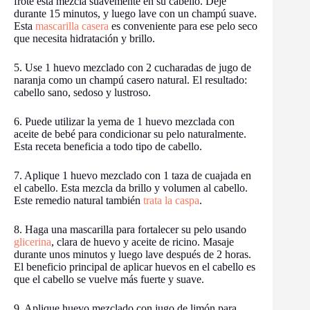
frote esta mezcla suavemente en su cabello. Deje
durante 15 minutos, y luego lave con un champú suave.
Esta
mascarilla casera
es conveniente para ese pelo seco
que necesita hidratación y brillo.
5. Use 1 huevo mezclado con 2 cucharadas de jugo de
naranja como un champú casero natural. El resultado:
cabello sano, sedoso y lustroso.
6. Puede utilizar la yema de 1 huevo mezclada con
aceite de bebé para condicionar su pelo naturalmente.
Esta receta beneficia a todo tipo de cabello.
7. Aplique 1 huevo mezclado con 1 taza de cuajada en
el cabello. Esta mezcla da brillo y volumen al cabello.
Este remedio natural también
trata la caspa
.
8. Haga una mascarilla para fortalecer su pelo usando
glicerina
, clara de huevo y aceite de ricino. Masaje
durante unos minutos y luego lave después de 2 horas.
El beneficio principal de aplicar huevos en el cabello es
que el cabello se vuelve más fuerte y suave.
9. Aplique huevo mezclado con jugo de limón para