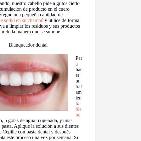
ndo, nuestro cabello pide a gritos cierto
acumulación de producto en el cuero
gregue una pequeña cantidad de
de sodio en su champú
y utilice de forma
va a limpiar los residuos y sus productos
nar de la manera que se supone.
Blanqueador dental
Par
a
hac
er
un
trat
am
ien
to
bla
nq
, 5 gotas de agua oxigenada, y unas
pasta. Aplique la solución a sus dientes
. Cepille con pasta dental y después
pita este proceso una vez por semana. Si