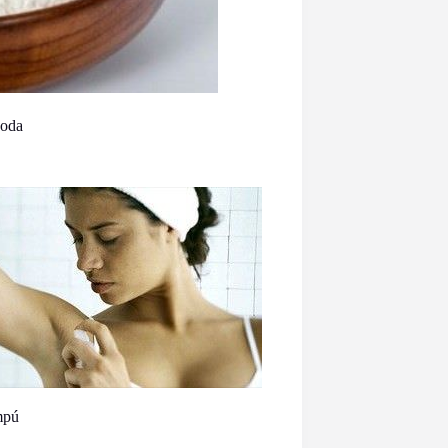
Soda
mpú