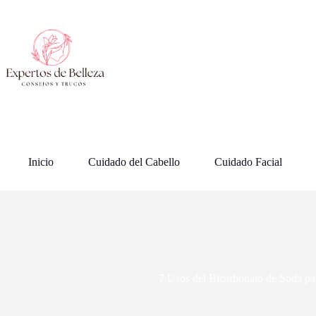
Saltar
al
contenido
Inicio
Cuidado del Cabello
Cuidado Facial
7 Usos del Bicarbonato de Soda par