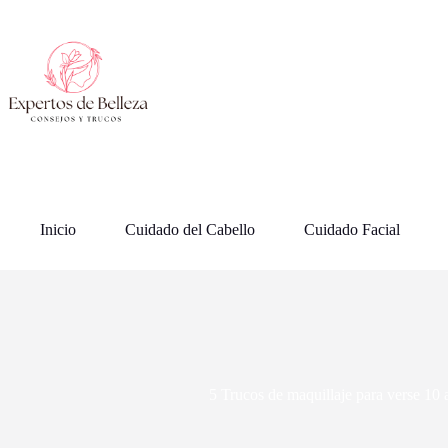
Saltar
al
contenido
Inicio
Cuidado del Cabello
Cuidado Facial
5 Trucos de maquillaje para verse 10