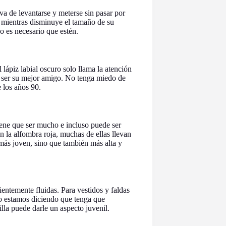
iva de levantarse y meterse sin pasar por
ra mientras disminuye el tamaño de su
 es necesario que estén.
ápiz labial oscuro solo llama la atención
 ser su mejor amigo. No tenga miedo de
e los años 90.
iene que ser mucho e incluso puede ser
en la alfombra roja, muchas de ellas llevan
más joven, sino que también más alta y
ientemente fluidas. Para vestidos y faldas
No estamos diciendo que tenga que
illa puede darle un aspecto juvenil.