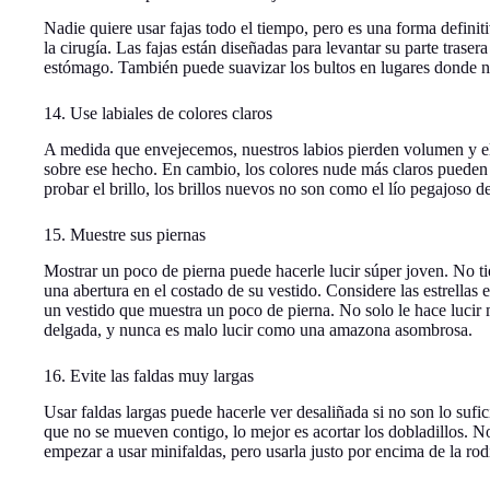
Nadie quiere usar fajas todo el tiempo, pero es una forma definit
la cirugía. Las fajas están diseñadas para levantar su parte trase
estómago. También puede suavizar los bultos en lugares donde no
14. Use labiales de colores claros
A medida que envejecemos, nuestros labios pierden volumen y el l
sobre ese hecho. En cambio, los colores nude más claros pueden
probar el brillo, los brillos nuevos no son como el lío pegajoso d
15. Muestre sus piernas
Mostrar un poco de pierna puede hacerle lucir súper joven. No t
una abertura en el costado de su vestido. Considere las estrellas 
un vestido que muestra un poco de pierna. No solo le hace lucir 
delgada, y nunca es malo lucir como una amazona asombrosa.
16. Evite las faldas muy largas
Usar faldas largas puede hacerle ver desaliñada si no son lo sufic
que no se mueven contigo, lo mejor es acortar los dobladillos. 
empezar a usar minifaldas, pero usarla justo por encima de la rod