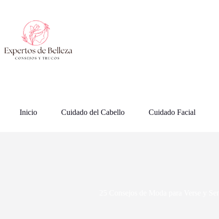
Saltar
al
contenido
Inicio
Cuidado del Cabello
Cuidado Facial
25 Consejos de Moda para Verse y Sen