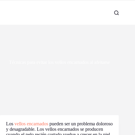
Técnicas para evitar los vellos encarnados al afeitarse
Los
vellos encarnados
pueden ser un problema doloroso
y desagradable. Los vellos encarnados se producen
cuando el pelo recién cortado vuelve a crecer en la piel