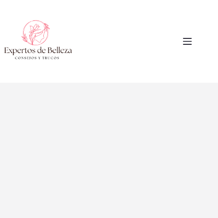
Saltar
al
contenido