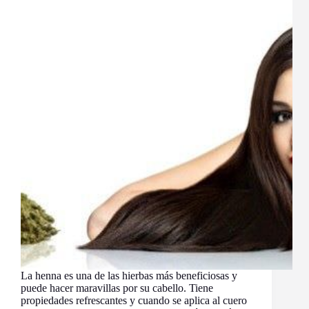
La henna es una de las hierbas más beneficiosas y
puede hacer maravillas por su cabello. Tiene
propiedades refrescantes y cuando se aplica al cuero