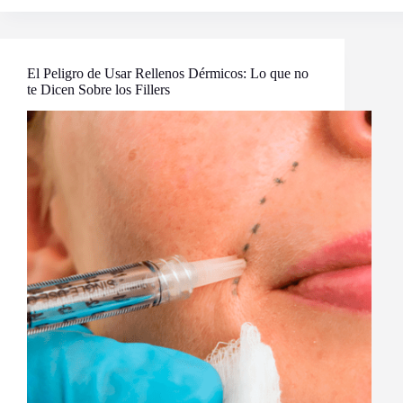
Secreto
del
Movimiento:
Transforma
tu
El Peligro de Usar Rellenos Dérmicos: Lo que no
Belleza
te Dicen Sobre los Fillers
y
Salud
desde
Adentro