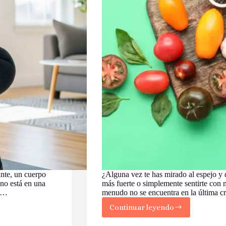
ante, un cuerpo
¿Alguna vez te has mirado al espejo y 
 no está en una
más fuerte o simplemente sentirte con m
el…
menudo no se encuentra en la última c
Continuar leyendo
¡Despierta
tu