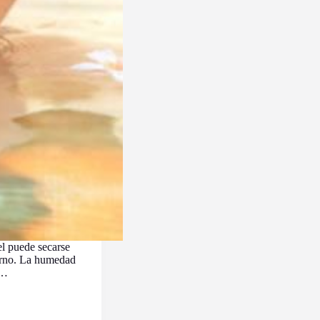
el puede secarse
erno. La humedad
n…