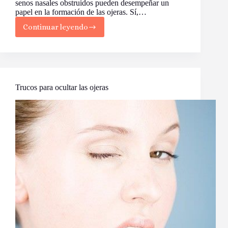
senos nasales obstruidos pueden desempeñar un
papel en la formación de las ojeras. Sí,…
Continuar leyendo
La
Razón
Sorprendente
por
la
que
Tiene
Trucos para ocultar las ojeras
Ojeras