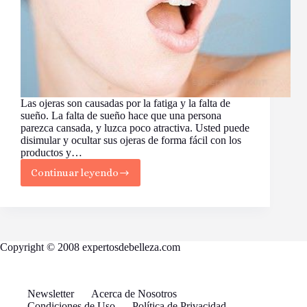
Las ojeras son causadas por la fatiga y la falta de
sueño. La falta de sueño hace que una persona
parezca cansada, y luzca poco atractiva. Usted puede
disimular y ocultar sus ojeras de forma fácil con los
productos y…
Continuar leyendo
Trucos
para
ocultar
las
ojeras
Copyright © 2008 expertosdebelleza.com
Newsletter
Acerca de Nosotros
Condiciones de Uso
Política de Privacidad