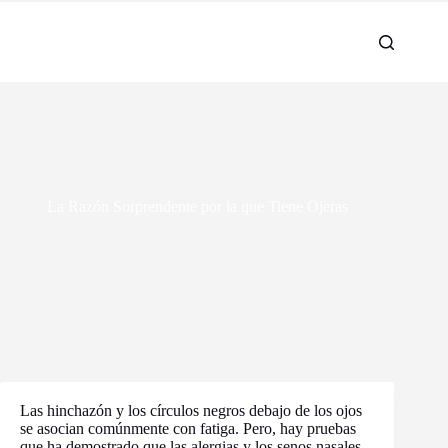
La Razón Sorprendente por la que Tiene Ojeras
Las hinchazón y los círculos negros debajo de los ojos
se asocian comúnmente con fatiga. Pero, hay pruebas
que ha demostrado que las alergias y los senos nasales