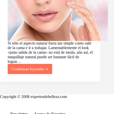
Si sólo el aspecto natural fuera tan simple como salir
de la cama e ir a trabajar. Lamentablemente el look
«justo salida de la cama» no está de moda, aún así, el
maquillaje natural puede ser bastante fácil de
lograr…
Continuar leyendo
Cómo
lograr
un
maquillaje
natural
Copyright © 2008 expertosdebelleza.com
Newsletter
Acerca de Nosotros