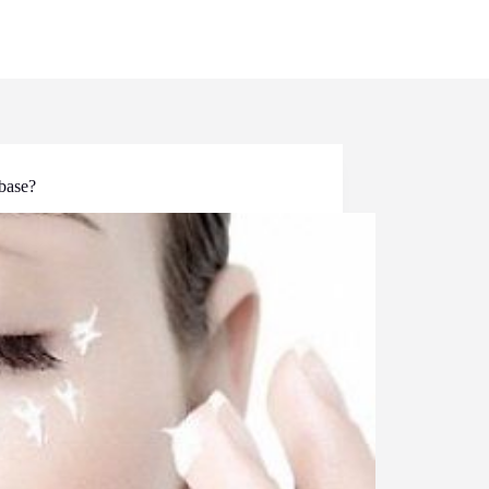
 base?