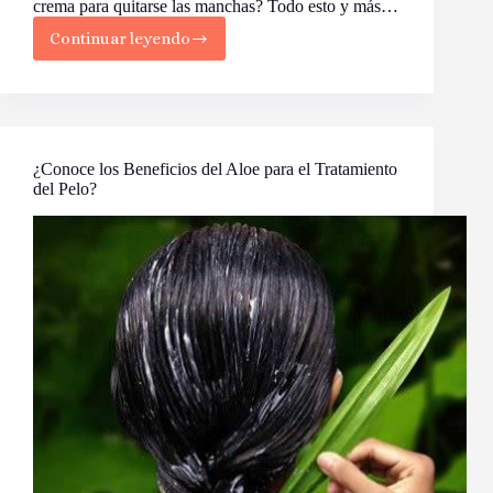
crema para quitarse las manchas? Todo esto y más…
Continuar leyendo
Beneficios
del
Aloe
para
la
Piel
¿Conoce los Beneficios del Aloe para el Tratamiento
del Pelo?