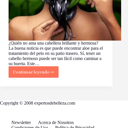
¿Quién no ama una cabellera brillante y hermosa?
La buena noticia es que puede encontrar aloe para el
tratamiento del pelo en su patio trasero. Sí, tener un
cabello hermoso puede ser tan fácil como caminar a
su huerta. Este…
Continuar leyendo
¿Conoce
los
Beneficios
del
Aloe
para
Copyright © 2008 expertosdebelleza.com
el
Tratamiento
del
Pelo?
Newsletter
Acerca de Nosotros
Condiciones de Uso
Política de Privacidad