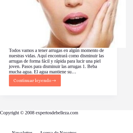
Todos vamos a tener arrugas en algún momento de
nuestras vidas. Aquí encontrará como disminuir las
arrugas de forma fácil y rápida para lucir una piel
joven. Pasos para disminuir las arrugas 1. Beba
mucha agua. El agua mantiene su…
Continuar leyendo
Cómo
Disminuir
la
Apariencia
de
Arrugas
Copyright © 2008 expertosdebelleza.com
Newsletter
Acerca de Nosotros