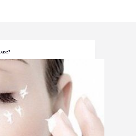
 base?