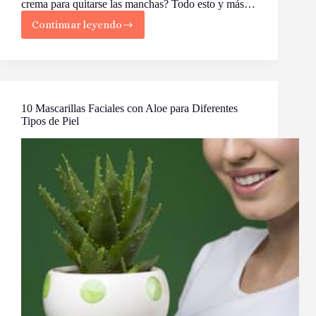
crema para quitarse las manchas? Todo esto y más…
Continuar leyendo
Beneficios
del
Aloe
para
la
Piel
10 Mascarillas Faciales con Aloe para Diferentes
Tipos de Piel