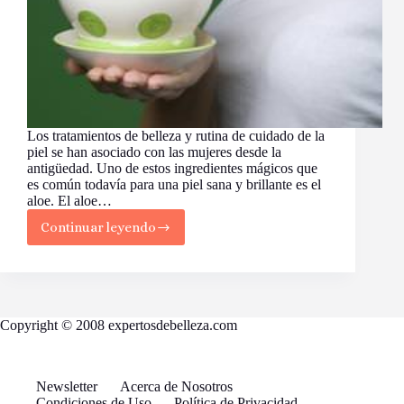
Los tratamientos de belleza y rutina de cuidado de la
piel se han asociado con las mujeres desde la
antigüedad. Uno de estos ingredientes mágicos que
es común todavía para una piel sana y brillante es el
aloe. El aloe…
Continuar leyendo
10
Mascarillas
Faciales
con
Aloe
para
Copyright © 2008 expertosdebelleza.com
Diferentes
Tipos
de
Piel
Newsletter
Acerca de Nosotros
Condiciones de Uso
Política de Privacidad