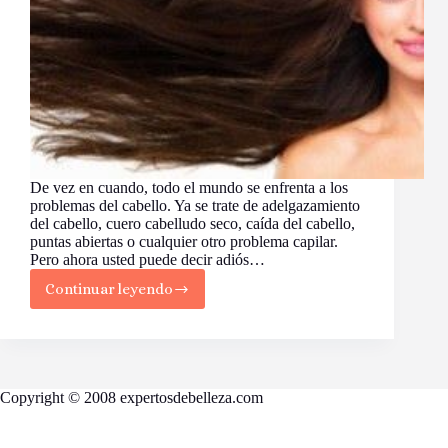
De vez en cuando, todo el mundo se enfrenta a los
problemas del cabello. Ya se trate de adelgazamiento
del cabello, cuero cabelludo seco, caída del cabello,
puntas abiertas o cualquier otro problema capilar.
Pero ahora usted puede decir adiós…
Continuar leyendo
8
Beneficios
maravillosos
del
aceite
de
Copyright © 2008 expertosdebelleza.com
ricino
para
el