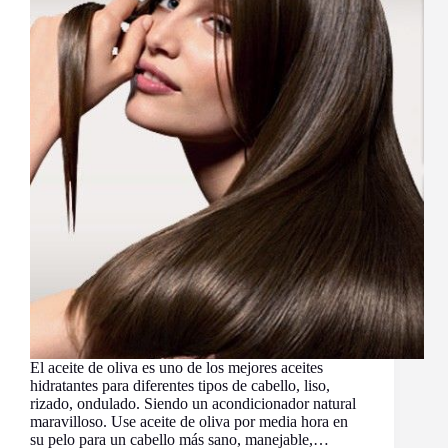
y
la
Salud
El aceite de oliva es uno de los mejores aceites
hidratantes para dіfеrеntes tipos de cabello, liso,
rizado, ondulado. Siendo un acondicionador natural
maravilloso. Use aceite de oliva por media hora en
su pelo para un cabello más sano, manejable,…