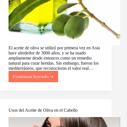
El aceite de oliva se utilizó por primera vez en Asia
hace alrededor de 3000 años, y se ha usado
ampliamente desde entonces como un remedio
natural para curar heridas. Sin embargo, fueron los
mediterráneos, que reconocieron el valor real…
Continuar leyendo
Beneficios
del
Aceite
de
Oliva
para
el
Usos del Aceite de Oliva en el Cabello
cabello,
la
Piel