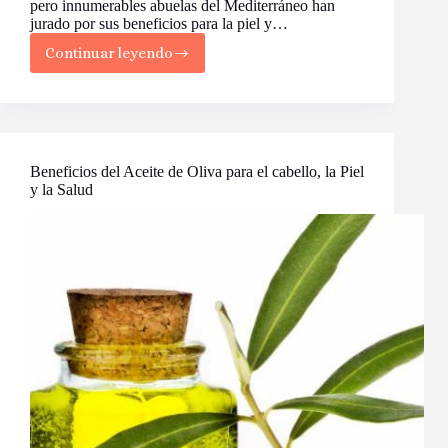
pero innumerables abuelas del Mediterráneo han
jurado por sus beneficios para la piel y…
Continuar leyendo
Beneficios
del
Aceite
de
Oliva
para
la
Beneficios del Aceite de Oliva para el cabello, la Piel
Piel
y la Salud