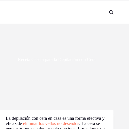
Receta Casera para la Depilación con Cera
La depilación con cera en casa es una forma efectiva y
eficaz de
eliminar los vellos no deseados
. La cera se
pega y arranca cualquier pelo que toca. Los salones de