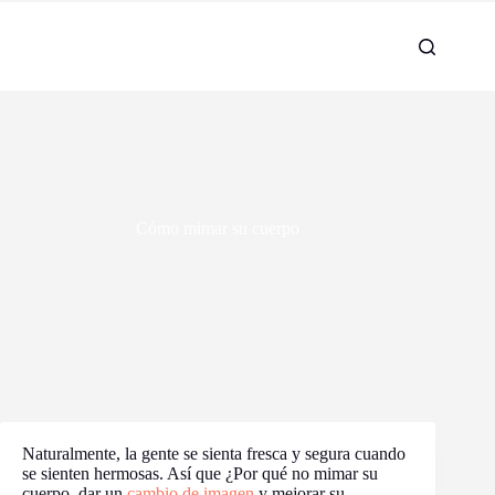
Cómo mimar su cuerpo
Naturalmente, la gente se sienta fresca y segura cuando
se sienten hermosas. Así que ¿Por qué no mimar su
cuerpo, dar un
cambio de imagen
y mejorar su